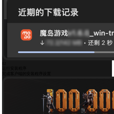
0
2
运行安装程序
完成客户端的安装程序设置