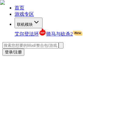
首页
游戏专区
联机模块
艾尔登法环
骑马与砍杀2
登录/注册