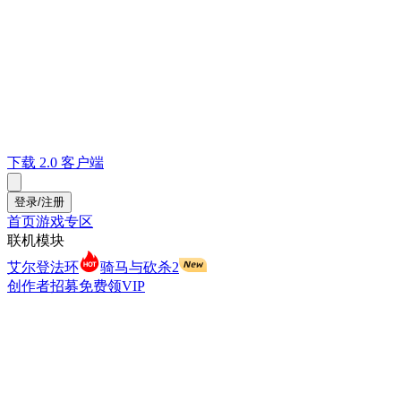
下载 2.0 客户端
登录/注册
首页
游戏专区
联机模块
艾尔登法环
骑马与砍杀2
创作者招募
免费领VIP