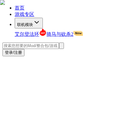
首页
游戏专区
联机模块
艾尔登法环
骑马与砍杀2
登录/注册