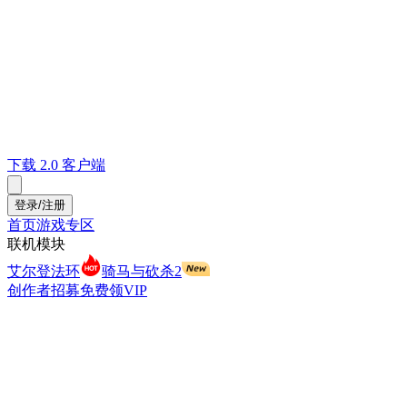
下载 2.0 客户端
登录/注册
首页
游戏专区
联机模块
艾尔登法环
骑马与砍杀2
创作者招募
免费领VIP