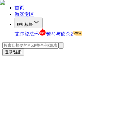
首页
游戏专区
联机模块
艾尔登法环
骑马与砍杀2
登录/注册