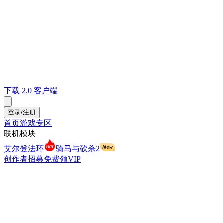
下载 2.0 客户端
登录/注册
首页
游戏专区
联机模块
艾尔登法环
骑马与砍杀2
创作者招募
免费领VIP