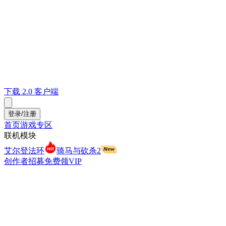
下载 2.0 客户端
登录/注册
首页
游戏专区
联机模块
艾尔登法环
骑马与砍杀2
创作者招募
免费领VIP