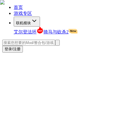
首页
游戏专区
联机模块
艾尔登法环
骑马与砍杀2
登录/注册