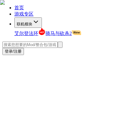
首页
游戏专区
联机模块
艾尔登法环
骑马与砍杀2
登录/注册