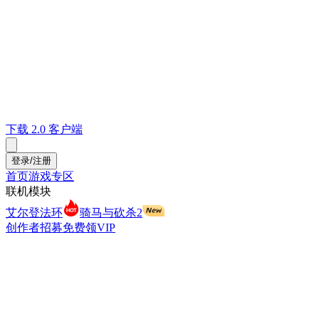
下载 2.0 客户端
登录/注册
首页
游戏专区
联机模块
艾尔登法环
骑马与砍杀2
创作者招募
免费领VIP