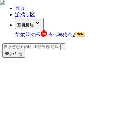
首页
游戏专区
联机模块
艾尔登法环
骑马与砍杀2
登录/注册