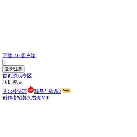
下载 2.0 客户端
登录/注册
首页
游戏专区
联机模块
艾尔登法环
骑马与砍杀2
创作者招募
免费领VIP