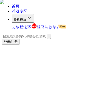
首页
游戏专区
联机模块
艾尔登法环
骑马与砍杀2
登录/注册