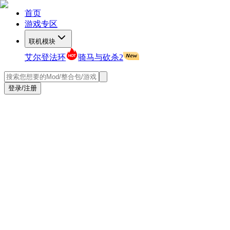
首页
游戏专区
联机模块
艾尔登法环
骑马与砍杀2
登录/注册