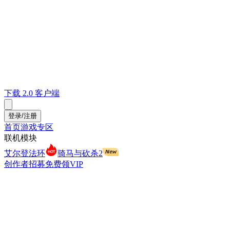
下载 2.0 客户端
登录/注册
首页
游戏专区
联机模块
艾尔登法环
骑马与砍杀2
创作者招募
免费领VIP