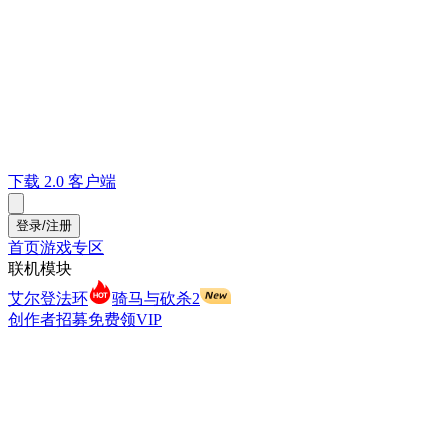
下载 2.0 客户端
登录/注册
首页
游戏专区
联机模块
艾尔登法环
骑马与砍杀2
创作者招募
免费领VIP