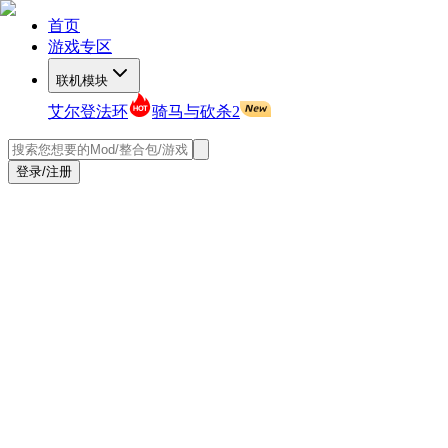
首页
游戏专区
联机模块
艾尔登法环
骑马与砍杀2
登录/注册