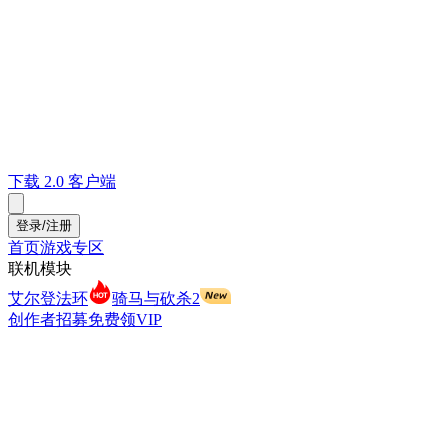
下载 2.0 客户端
登录/注册
首页
游戏专区
联机模块
艾尔登法环
骑马与砍杀2
创作者招募
免费领VIP