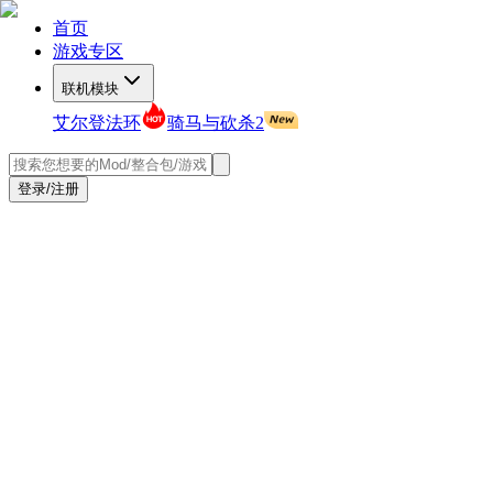
首页
游戏专区
联机模块
艾尔登法环
骑马与砍杀2
登录/注册