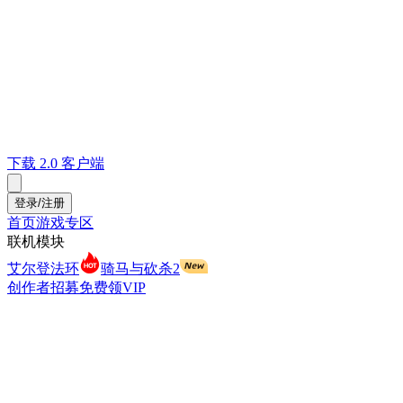
下载 2.0 客户端
登录/注册
首页
游戏专区
联机模块
艾尔登法环
骑马与砍杀2
创作者招募
免费领VIP