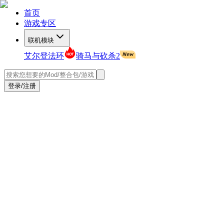
首页
游戏专区
联机模块
艾尔登法环
骑马与砍杀2
登录/注册