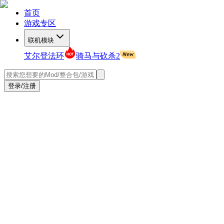
首页
游戏专区
联机模块
艾尔登法环
骑马与砍杀2
登录/注册