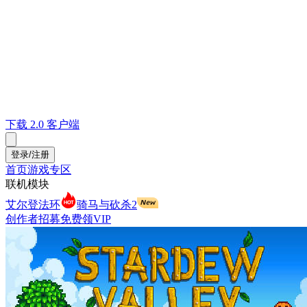
下载 2.0 客户端
登录/注册
首页
游戏专区
联机模块
艾尔登法环
骑马与砍杀2
创作者招募
免费领VIP