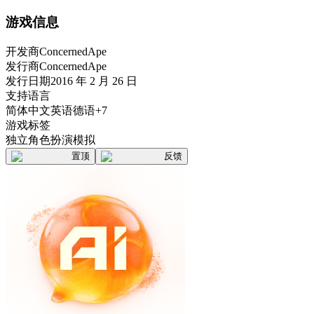
游戏信息
开发商
ConcernedApe
发行商
ConcernedApe
发行日期
2016 年 2 月 26 日
支持语言
简体中文
英语
德语
+7
游戏标签
独立
角色扮演
模拟
置顶
反馈