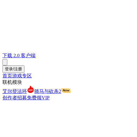
下载 2.0 客户端
登录/注册
首页
游戏专区
联机模块
艾尔登法环
骑马与砍杀2
创作者招募
免费领VIP