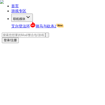
首页
游戏专区
联机模块
艾尔登法环
骑马与砍杀2
登录/注册