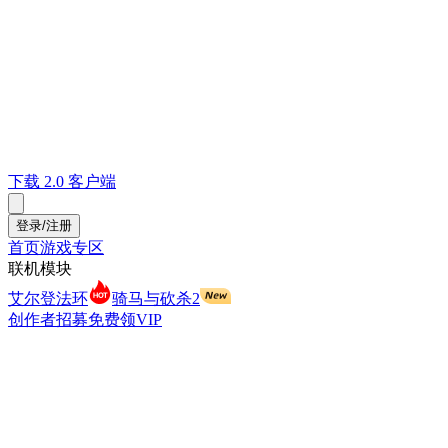
下载 2.0 客户端
登录/注册
首页
游戏专区
联机模块
艾尔登法环
骑马与砍杀2
创作者招募
免费领VIP