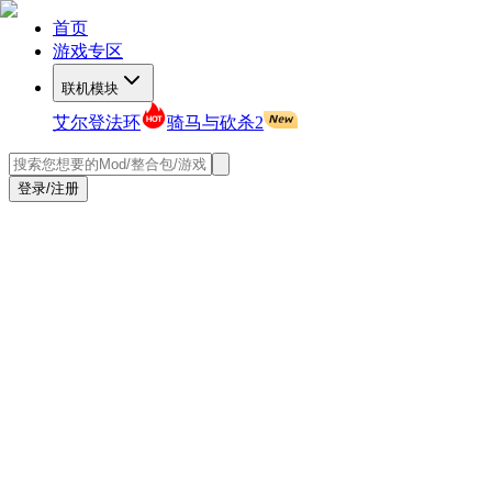
首页
游戏专区
联机模块
艾尔登法环
骑马与砍杀2
登录/注册