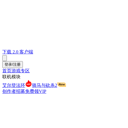
下载 2.0 客户端
登录/注册
首页
游戏专区
联机模块
艾尔登法环
骑马与砍杀2
创作者招募
免费领VIP