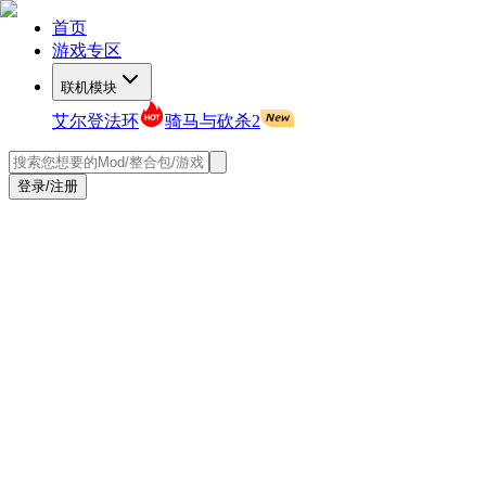
首页
游戏专区
联机模块
艾尔登法环
骑马与砍杀2
登录/注册