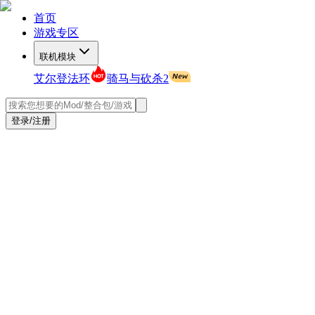
首页
游戏专区
联机模块
艾尔登法环
骑马与砍杀2
登录/注册