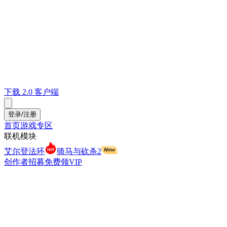
下载 2.0 客户端
登录/注册
首页
游戏专区
联机模块
艾尔登法环
骑马与砍杀2
创作者招募
免费领VIP