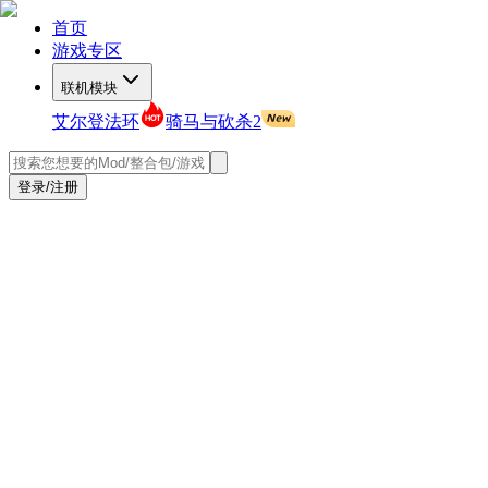
首页
游戏专区
联机模块
艾尔登法环
骑马与砍杀2
登录/注册