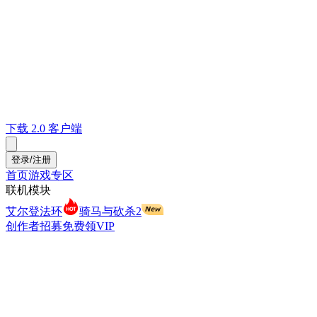
下载 2.0 客户端
登录/注册
首页
游戏专区
联机模块
艾尔登法环
骑马与砍杀2
创作者招募
免费领VIP