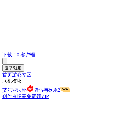
下载 2.0 客户端
登录/注册
首页
游戏专区
联机模块
艾尔登法环
骑马与砍杀2
创作者招募
免费领VIP