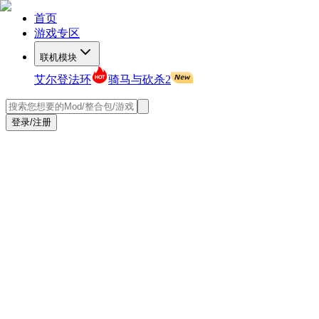
首页
游戏专区
联机模块
艾尔登法环
骑马与砍杀2
登录/注册