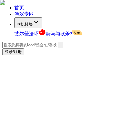
首页
游戏专区
联机模块
艾尔登法环
骑马与砍杀2
登录/注册