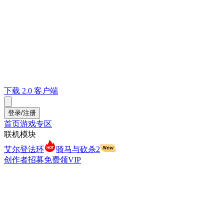
下载 2.0 客户端
登录/注册
首页
游戏专区
联机模块
艾尔登法环
骑马与砍杀2
创作者招募
免费领VIP