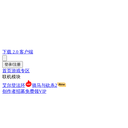
下载 2.0 客户端
登录/注册
首页
游戏专区
联机模块
艾尔登法环
骑马与砍杀2
创作者招募
免费领VIP