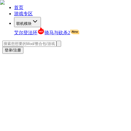
首页
游戏专区
联机模块
艾尔登法环
骑马与砍杀2
登录/注册