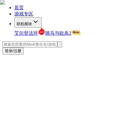
首页
游戏专区
联机模块
艾尔登法环
骑马与砍杀2
登录/注册