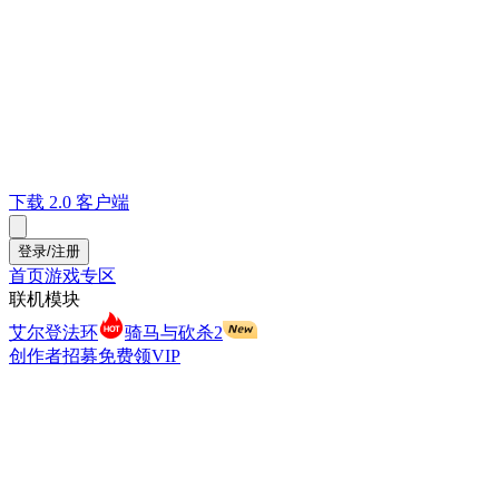
下载 2.0 客户端
登录/注册
首页
游戏专区
联机模块
艾尔登法环
骑马与砍杀2
创作者招募
免费领VIP