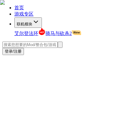
首页
游戏专区
联机模块
艾尔登法环
骑马与砍杀2
登录/注册