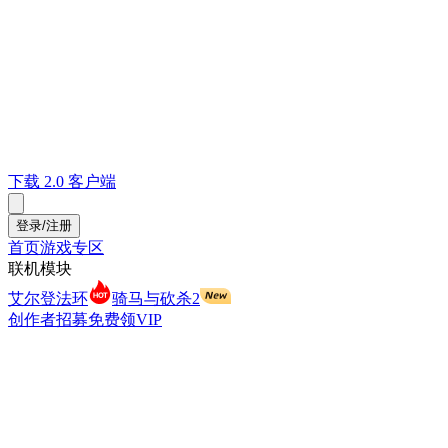
下载 2.0 客户端
登录/注册
首页
游戏专区
联机模块
艾尔登法环
骑马与砍杀2
创作者招募
免费领VIP