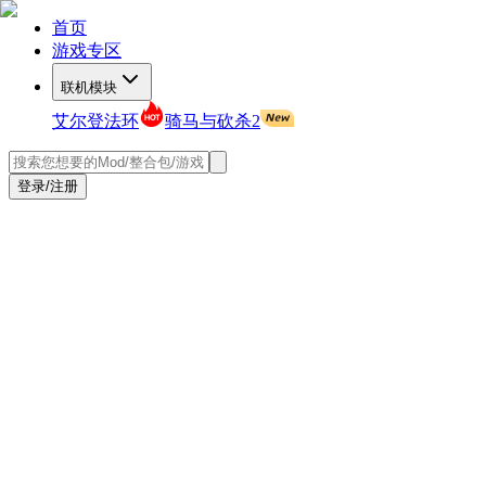
首页
游戏专区
联机模块
艾尔登法环
骑马与砍杀2
登录/注册