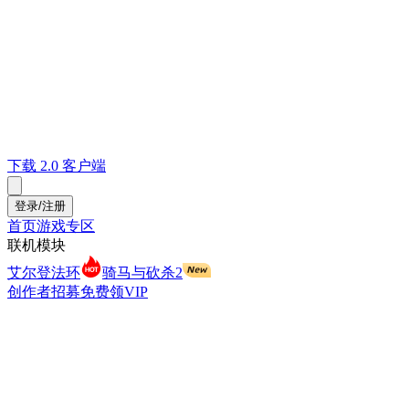
下载 2.0 客户端
登录/注册
首页
游戏专区
联机模块
艾尔登法环
骑马与砍杀2
创作者招募
免费领VIP