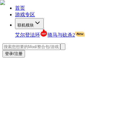
首页
游戏专区
联机模块
艾尔登法环
骑马与砍杀2
登录/注册