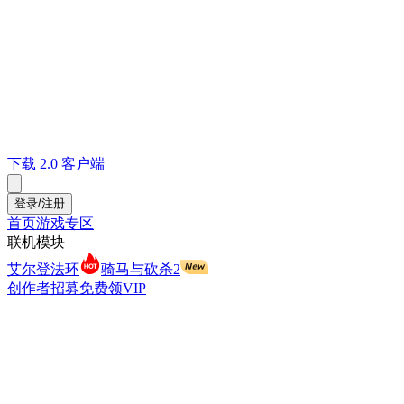
下载 2.0 客户端
登录/注册
首页
游戏专区
联机模块
艾尔登法环
骑马与砍杀2
创作者招募
免费领VIP