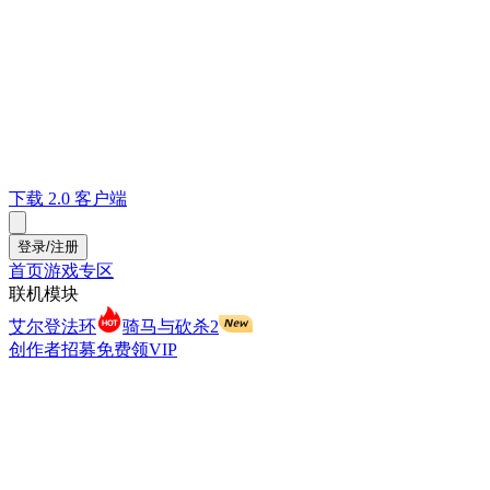
下载 2.0 客户端
登录/注册
首页
游戏专区
联机模块
艾尔登法环
骑马与砍杀2
创作者招募
免费领VIP