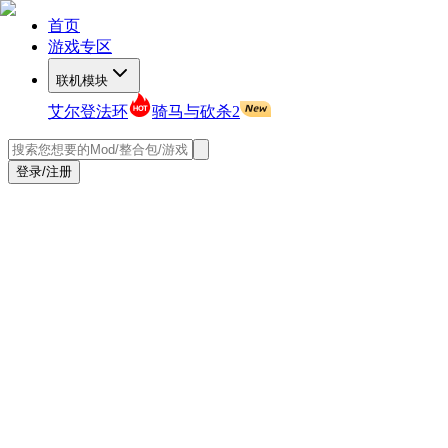
首页
游戏专区
联机模块
艾尔登法环
骑马与砍杀2
登录/注册