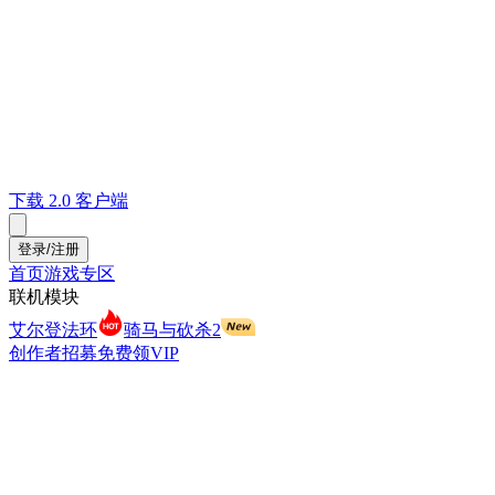
下载 2.0 客户端
登录/注册
首页
游戏专区
联机模块
艾尔登法环
骑马与砍杀2
创作者招募
免费领VIP