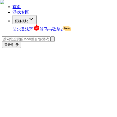
首页
游戏专区
联机模块
艾尔登法环
骑马与砍杀2
登录/注册