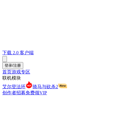
下载 2.0 客户端
登录/注册
首页
游戏专区
联机模块
艾尔登法环
骑马与砍杀2
创作者招募
免费领VIP