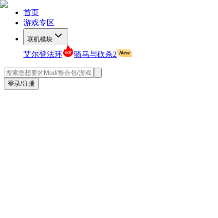
首页
游戏专区
联机模块
艾尔登法环
骑马与砍杀2
登录/注册