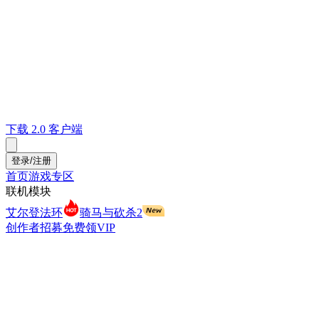
下载 2.0 客户端
登录/注册
首页
游戏专区
联机模块
艾尔登法环
骑马与砍杀2
创作者招募
免费领VIP