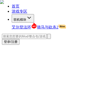
首页
游戏专区
联机模块
艾尔登法环
骑马与砍杀2
登录/注册