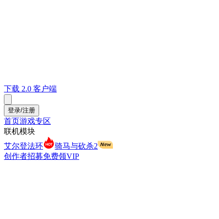
下载 2.0 客户端
登录/注册
首页
游戏专区
联机模块
艾尔登法环
骑马与砍杀2
创作者招募
免费领VIP