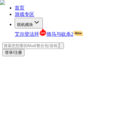
首页
游戏专区
联机模块
艾尔登法环
骑马与砍杀2
登录/注册