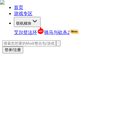
首页
游戏专区
联机模块
艾尔登法环
骑马与砍杀2
登录/注册