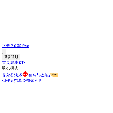
下载 2.0 客户端
登录/注册
首页
游戏专区
联机模块
艾尔登法环
骑马与砍杀2
创作者招募
免费领VIP