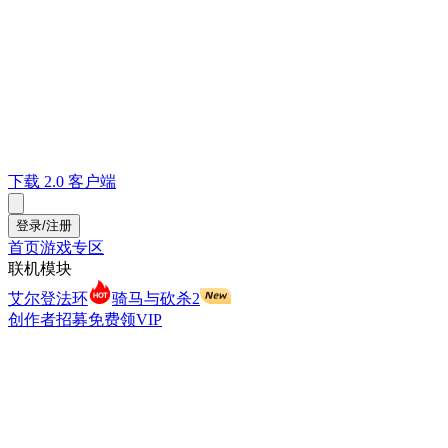
下载 2.0 客户端
登录/注册
首页
游戏专区
联机模块
艾尔登法环
骑马与砍杀2
创作者招募
免费领VIP