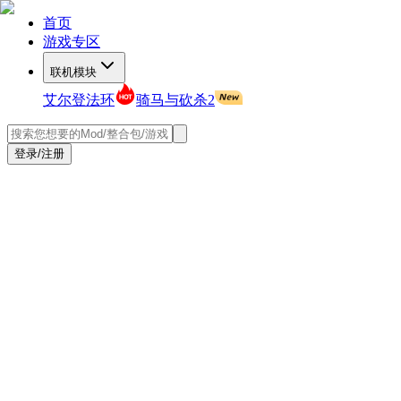
首页
游戏专区
联机模块
艾尔登法环
骑马与砍杀2
登录/注册