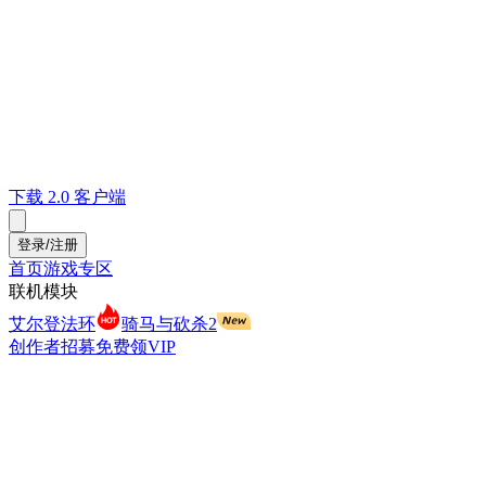
下载 2.0 客户端
登录/注册
首页
游戏专区
联机模块
艾尔登法环
骑马与砍杀2
创作者招募
免费领VIP