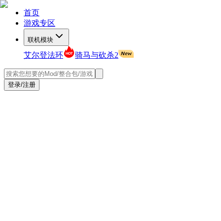
首页
游戏专区
联机模块
艾尔登法环
骑马与砍杀2
登录/注册