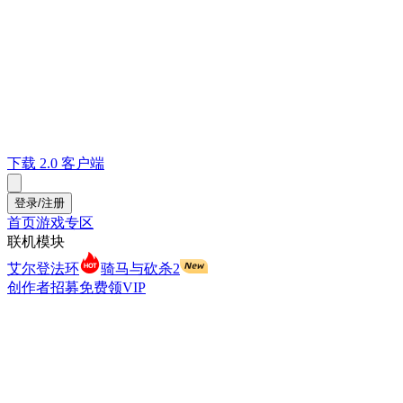
下载 2.0 客户端
登录/注册
首页
游戏专区
联机模块
艾尔登法环
骑马与砍杀2
创作者招募
免费领VIP