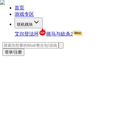
首页
游戏专区
联机模块
艾尔登法环
骑马与砍杀2
登录/注册