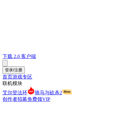
下载 2.0 客户端
登录/注册
首页
游戏专区
联机模块
艾尔登法环
骑马与砍杀2
创作者招募
免费领VIP