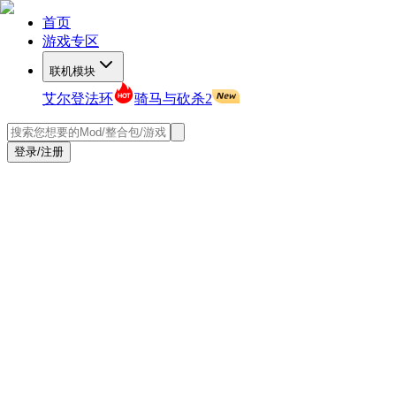
首页
游戏专区
联机模块
艾尔登法环
骑马与砍杀2
登录/注册