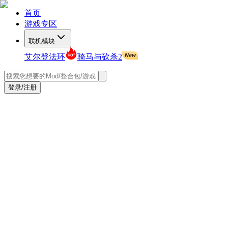
首页
游戏专区
联机模块
艾尔登法环
骑马与砍杀2
登录/注册