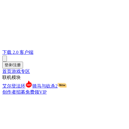
下载 2.0 客户端
登录/注册
首页
游戏专区
联机模块
艾尔登法环
骑马与砍杀2
创作者招募
免费领VIP