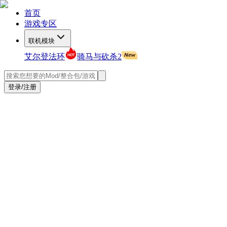
首页
游戏专区
联机模块
艾尔登法环
骑马与砍杀2
登录/注册