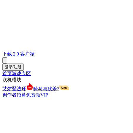
下载 2.0 客户端
登录/注册
首页
游戏专区
联机模块
艾尔登法环
骑马与砍杀2
创作者招募
免费领VIP