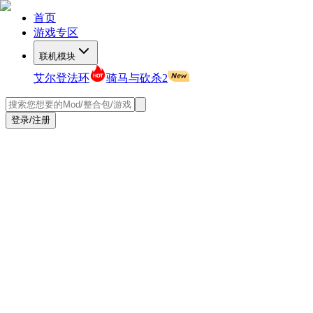
首页
游戏专区
联机模块
艾尔登法环
骑马与砍杀2
登录/注册