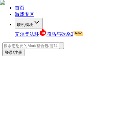
首页
游戏专区
联机模块
艾尔登法环
骑马与砍杀2
登录/注册