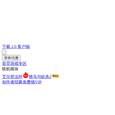
下载 2.0 客户端
登录/注册
首页
游戏专区
联机模块
艾尔登法环
骑马与砍杀2
创作者招募
免费领VIP