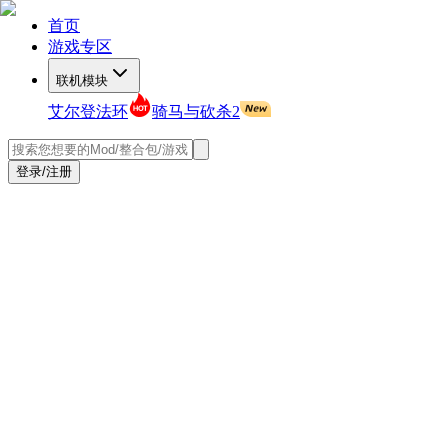
首页
游戏专区
联机模块
艾尔登法环
骑马与砍杀2
登录/注册