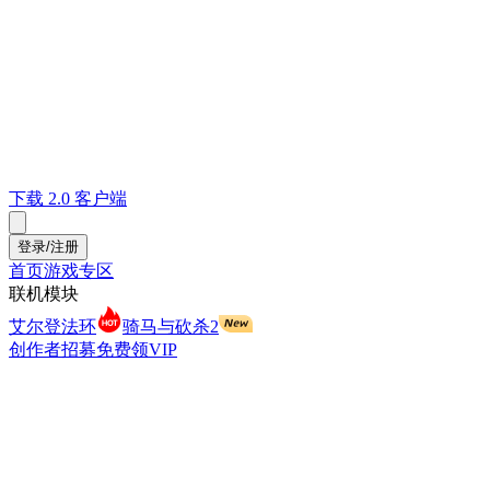
下载 2.0 客户端
登录/注册
首页
游戏专区
联机模块
艾尔登法环
骑马与砍杀2
创作者招募
免费领VIP