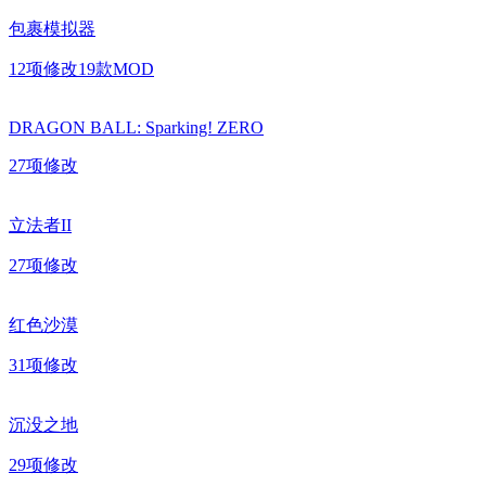
包裹模拟器
12
项修改
19
款MOD
DRAGON BALL: Sparking! ZERO
27
项修改
立法者II
27
项修改
红色沙漠
31
项修改
沉没之地
29
项修改