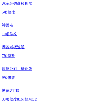
汽车经销商模拟器
5
项修改
神誓者
10
项修改
闲置老板速通
7
项修改
瘟疫公司：进化版
9
项修改
博德之门3
33
项修改
8167
款MOD