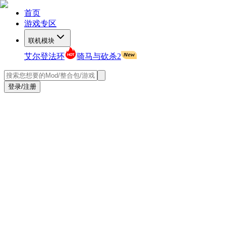
首页
游戏专区
联机模块
艾尔登法环
骑马与砍杀2
登录/注册