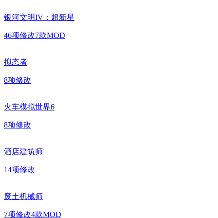
银河文明IV：超新星
46
项修改
7
款MOD
拟态者
8
项修改
火车模拟世界6
8
项修改
酒店建筑师
14
项修改
废土机械师
7
项修改
4
款MOD